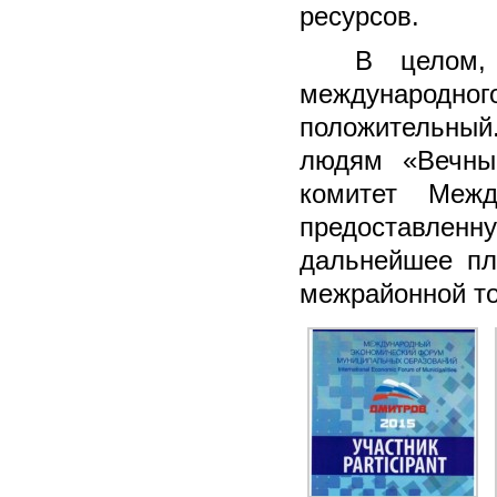
ресурсов.
В целом,
международ
положительны
людям «Вечные
комитет Межд
предоставлен
дальнейшее пл
межрайонной т