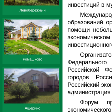
инвестиций в м
Левобережный
Междунаро
образований о
помощи неболь
экономическом
инвестиционног
Организат
Ромашково
Федерального 
Российской Ф
городов Росс
Российский эко
администрация 
Форум пр
Ащерино
экономичес