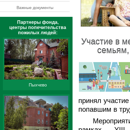
Важные документы
Партнеры фонда,
центры попечительства
пожилых людей:
Участие в 
семьям,
Пыхчево
принял участие
попавшим в тру
Мероприя
рамках YIII