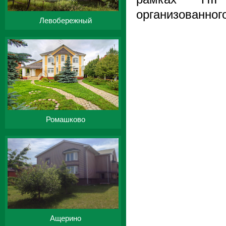
организованног
Левобережный
Ромашково
Ащерино