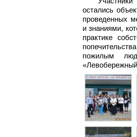
Участники
остались объе
проведенных м
и знаниями, ко
практике собс
попечительс
пожилым люд
«Левобережный