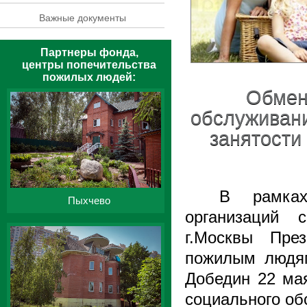
Важные документы
Партнеры фонда,
центры попечительства
пожилых людей:
Обмен
обслуживани
занятости
В рамках
Пыхчево
организаций 
г.Москвы Пре
пожилым людя
Добедин 22 ма
социального об