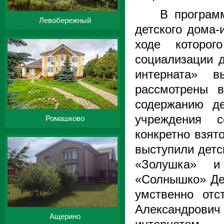
В програм
Левобережный
детского дома-
ходе которо
социализации д
интерната» в
рассмотрены в
содержанию де
учреждения с
Ромашково
конкретно взят
выступили детс
«Золушка» и 
«Солнышко» Де
умственно отс
Александрови
Ащерино