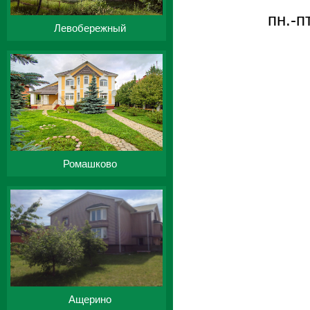
пн.-п
Левобережный
Ромашково
Ащерино